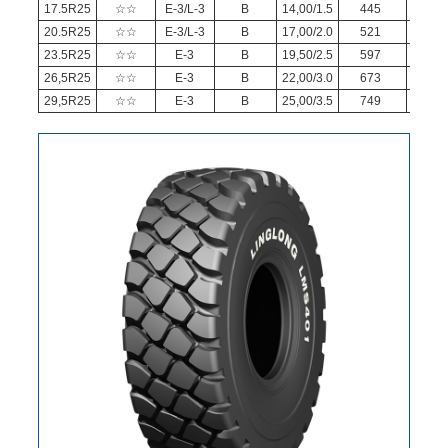
17.5R25
☆☆
E-3/L-3
B
14,00/1.5
445
134
20.5R25
☆☆
E-3/L-3
B
17,00/2.0
521
149
23.5R25
☆☆
E-3
B
19,50/2.5
597
161
26,5R25
☆☆
E-3
B
22,00/3.0
673
175
29,5R25
☆☆
E-3
B
25,00/3.5
749
187