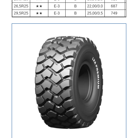
26,5R25
★★
E-3
B
22,00/3.0
687
173
29,5R25
★★
E-3
B
25,00/3.5
749
186