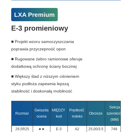
LXA Premium
E-3 promieniowy
■ Projekt wzoru samoczyszczania
poprawia przyczepność opon
■ Rugowane żebro ramionowe oferuje
dodatkową ochronę ściany bocznej
■ Większy ślad z niższym ciśnieniem
styku podłoża zapewnia lepszą
stabilność i doskonałą mobilność
Sekcja
Og
Gwiazda
MIĘDZY
Prędkość
Rozmiar
Obrzeże
szerokość
Śre
ocena
kod
indeks
(MM)
(
29,5R25
★★
E-3
A2
25,00/3.5
749
1