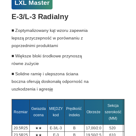
LXL Master
E-3/L-3 Radialny
■ Zoptymalizowany kąt wzoru zapewnia
lepszą przyczepność w porównaniu z
poprzednimi produktami
■ Większe bloki środkowe przynoszą
równe zużycie
■ Solidne ramię i ulepszona ściana
boczna oferują doskonałą odporność na
uszkodzenia i agresję
Sekcja
Ogóln
Gwiazda
MIĘDZY
Prędkość
Rozmiar
Obrzeże
szerokość
Średni
ocena
kod
indeks
(MM)
(MM
20.5R25
★★
E-3/L-3
B
17,00/2.0
520
148
23.5R25
★★
E-3
B
19,50/2.5
610
160