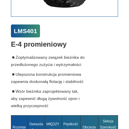
LMS401
E-4 promieniowy
■ Zoptymalizowany związek bieżnika do
przedłużonego zużycia i wytrzymałości
■ Ulepszona konstrukcja promieniowa
zapewnia doskonałą flotację i stabilność
■ Wzór bieżnika zaprojektowany tak,
aby zapewnić długą żywotność opon i
wielką przyczepność
Sekcja
Ogól
Gwiazda
MIĘDZY
Prędkość
Rozmiar
Obrzeże
Szerokość
Średn