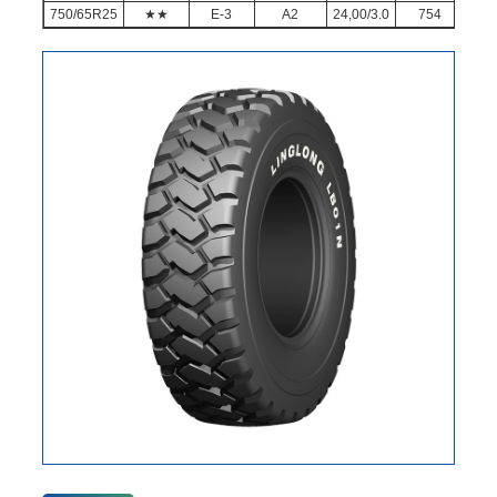
750/65R25
★★
E-3
A2
24,00/3.0
754
1