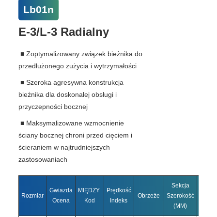
Lb01n
E-3/L-3 Radialny
■ Zoptymalizowany związek bieżnika do
przedłużonego zużycia i wytrzymałości
■ Szeroka agresywna konstrukcja
bieżnika dla doskonałej obsługi i
przyczepności bocznej
■ Maksymalizowane wzmocnienie
ściany bocznej chroni przed cięciem i
ścieraniem w najtrudniejszych
zastosowaniach
Sekcja
Ogóln
Gwiazda
MIĘDZY
Prędkość
Rozmiar
Obrzeże
Szerokość
Średn
Ocena
Kod
Indeks
(MM)
(MM