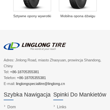
Sztywne opony wywrotki
Mobilna opona dźwigu
Adres: Jinlong Road, miasto Zhaoyuan, prowincja Shandong,
Chiny
Tel:
+86-18705355381
Telefon:
+86-18705355381
E-mail:
linglongspecialtire@linglong.cn
Szybka Nawigacja
Spinki Do Mankietów
Dom
Links