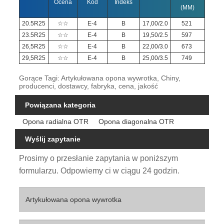
Ocena
Kod
Indeks
(MM)
(MM
20.5R25
☆☆
E-4
B
17,00/2.0
521
149
23.5R25
☆☆
E-4
B
19,50/2.5
597
167
26,5R25
☆☆
E-4
B
22,00/3.0
673
179
29,5R25
☆☆
E-4
B
25,00/3.5
749
192
Gorące Tagi: Artykułowana opona wywrotka, Chiny,
producenci, dostawcy, fabryka, cena, jakość
Powiązana kategoria
Opona radialna OTR
Opona diagonalna OTR
Wyślij zapytanie
Prosimy o przesłanie zapytania w poniższym
formularzu. Odpowiemy ci w ciągu 24 godzin.