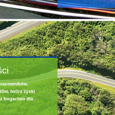
ci
pracowników,
tów, twórz zyski
rz bogactwo dla