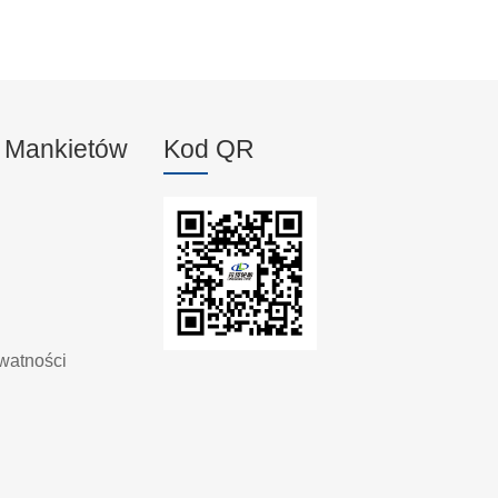
o Mankietów
Kod QR
ywatności