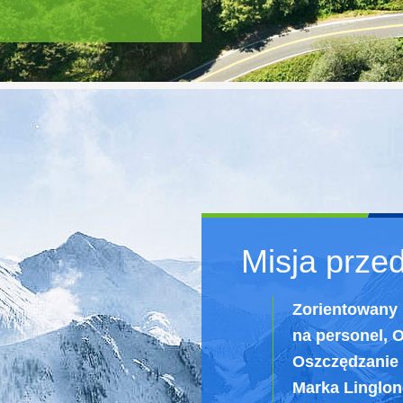
Misja prze
Zorientowany 
na personel, 
Oszczędzanie 
Marka Linglo