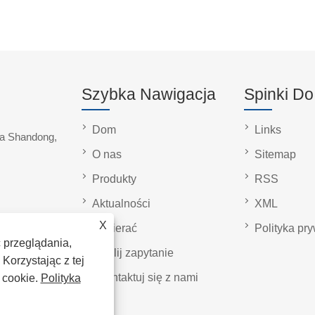
Szybka Nawigacja
Spinki D
Dom
Links
ja Shandong,
O nas
Sitemap
Produkty
RSS
Aktualności
XML
X
Pobierać
Polityka pr
 przeglądania,
Wyślij zapytanie
Korzystając z tej
Skontaktuj się z nami
 cookie.
Polityka