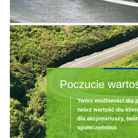
Poczucie wartoś
Twórz możliwości dla 
twórz wartość dla klien
dla akcjonariuszy, twó
społeczeństwa