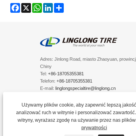
Facebook
X
WhatsApp
LinkedIn
Share
Adres: Jinlong Road, miasto Zhaoyuan, prowinc
Chiny
Tel:
+86-18705355381
Telefon:
+86-18705355381
E-mail:
linglongspecialtire@linglong.cn
Używamy plików cookie, aby zapewnić lepszą jakość
analizować ruch w witrynie i personalizować zawartość. 
witryny, wyrażasz zgodę na używanie przez nas plików
prywatności