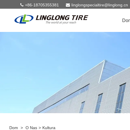
+86-18705355381
linglongspecialtire@linglong.cn
Do
Dom
>
O Nas
>
Kultura