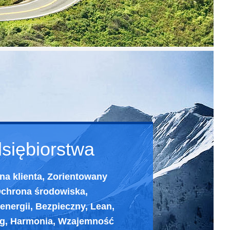
dsiębiorstwa
na klienta, Zorientowany
Ochrona środowiska,
energii, Bezpieczny, Lean,
ng, Harmonia, Wzajemność