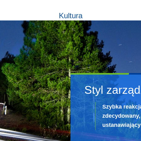
Kultura
Styl zarzą
Szybka reakcj
zdecydowany, 
ustanawiający